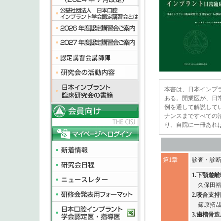
本書は、日本インプ
ある。開業医が、日
例を通して解説して
ナンスまですべての
り、自院に一冊あれ
第1章
診査・診
1.下顎遊
久保田
2.咬合支
篠原拓
3.歯槽骨