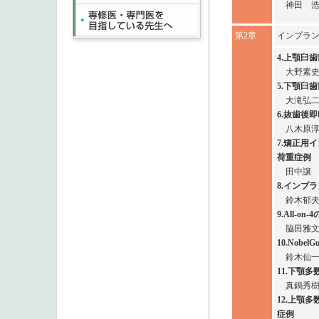
神田 
第2章
インプラ
4.上顎臼
大野素
5.下顎臼
大滝弘
6.抜歯後
八木原
7.矯正用
荷重症例
田中譲
8.インプ
鈴木郁
9.All‐
脇田雅
10.Nob
鈴木仙
11.下顎
真鍋秀
12.上顎
症例