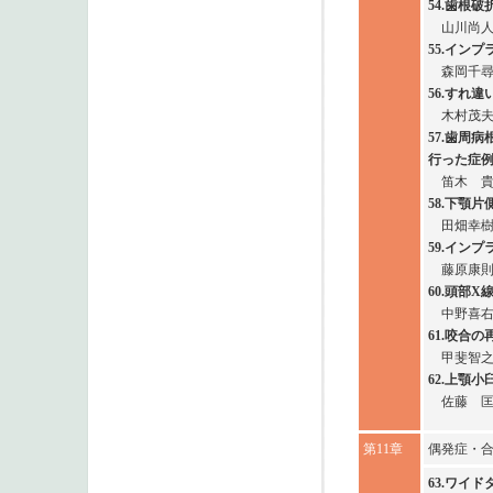
54.歯根
山川尚
55.イン
森岡千
56.すれ
木村茂
57.歯周
行った症
笛木 
58.下顎
田畑幸
59.イン
藤原康
60.頭部
中野喜
61.咬合
甲斐智
62.上顎
佐藤 
第11章
偶発症・
63.ワイ