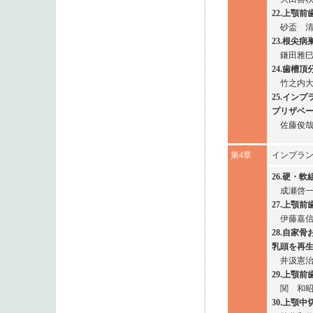
22.上顎
砂盃 
23.根尖
鎌田雅
24.歯槽
竹之内
25.イン
プリザベ
佐藤俊
第4章
インプラ
26.硬・
成瀬啓
27.上顎
伊藤嘉
28.自家
乳頭を再
井汲憲
29.上顎
関 和
30.上顎