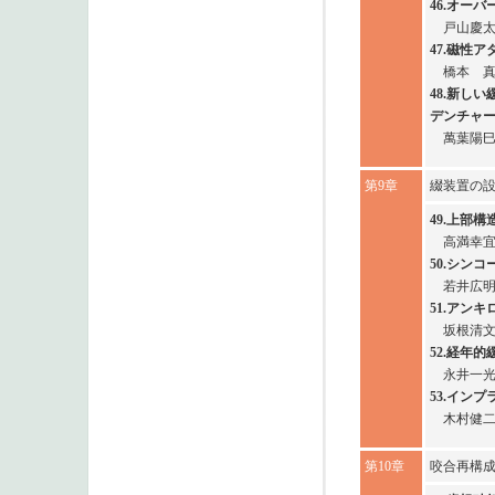
46.オー
戸山慶
47.磁性
橋本 
48.新し
デンチャ
萬葉陽
第9章
綴装置の設
49.上部
高満幸
50.シン
若井広
51.アン
坂根清
52.経年
永井一
53.イン
木村健
第10章
咬合再構