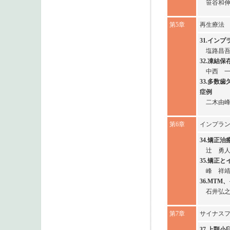
笹谷和
第5章
再生療法
31.イン
塩路昌
32.凍結
中西 
33.多数
症例
二木由
第6章
インプラ
34.矯正
辻 勇
35.矯正
峰 祥
36.MT
石井弘
第7章
サイナス
37.上顎