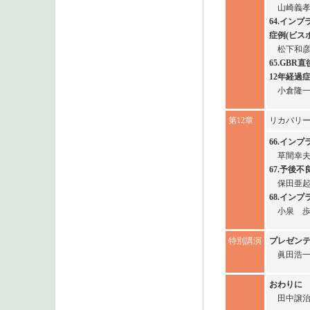
山崎義
64.イン
症例(ビス
松下和
65.GB
12年経過
小倉隆
第12章
リカバリ
66.イン
草間幸
67.予後
保田亜
68.イン
小泉 
特別講演
プレゼン
眞田浩
おわりに
田中譲