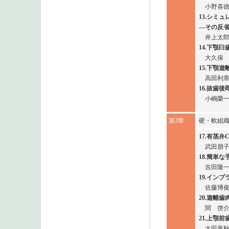
小野喜
13.シミ
―その反
井上太
14.下顎
大久保
15.下顎
高田利
16.抜歯
小嶋榮
第3章
硬・軟組
17.有茎
武田朋
18.簡単
吉田隆
19.イン
佐藤博
20.遊離
関 啓
21.上顎
大田善