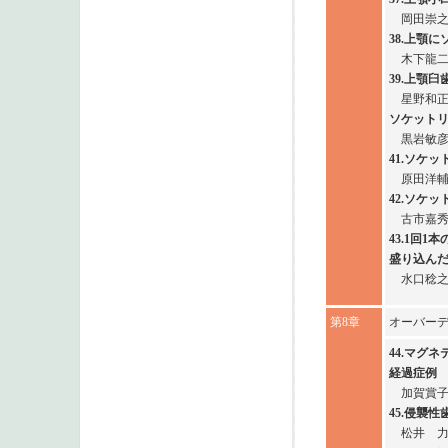
岡田崇
38.上顎
木下龍
39.上顎
星野和
ソケット
黒岩敏
41.ソケ
原田洋
42.ソケ
古市嘉
43.1回
盛り込ん
水口稔
第8章
オーバー
44.マグ
経過症例
加賀賞
45.侵襲
松井 