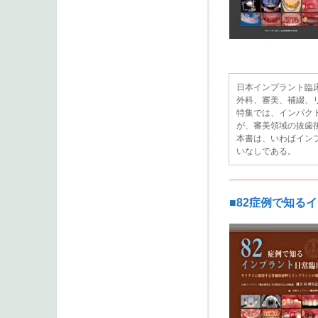
日本インプラント臨
外科、審美、補綴、
特集では、インパクトフ
が、審美領域の抜歯
本書は、いわばイン
いなしである。
■82症例で知