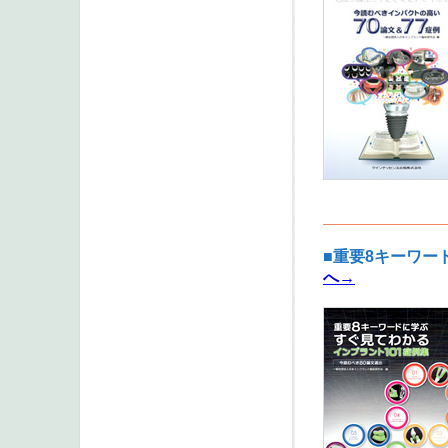
■重要8キーワー
へ→