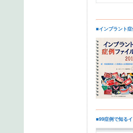
■インプラント症
■99症例で知