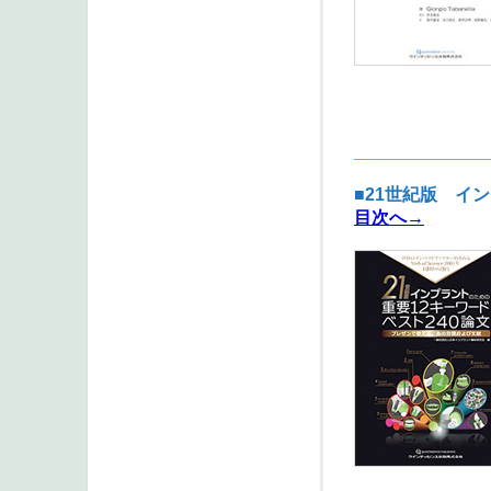
■21世紀版 イ
目次へ→