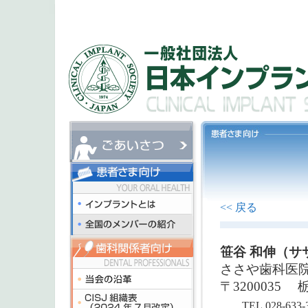
<< 戻る
笹谷 和伸（サ
ささや歯科医
〒3200035
TEL.028-633-