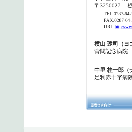
〒3250027
栃
TEL.0287-64-
FAX.0287-64-
URL:
http://w
横山 琢司（ヨ
菅間記念病院
中里 桂一郎（
足利赤十字病