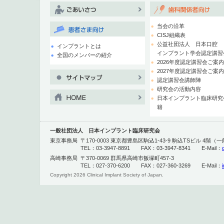
当会の沿革
CISJ組織表
公益社団法人 日本口腔
インプラントとは
インプラント学会認定講習
全国のメンバーの紹介
2026年度認定講習会ご案
2027年度認定講習会ご案
認定講習会講師陣
研究会の活動内容
日本インプラント臨床研究
籍
一般社団法人 日本インプラント臨床研究会
東京事務局
〒170-0003 東京都豊島区駒込1-43-9 駒込TSビル 4
TEL：03-3947-8891 FAX：03-3947-8341 E-Mail：
高崎事務局
〒370-0069 群馬県高崎市飯塚町457-3
TEL：027-370-6200 FAX：027-360-3269 E-Mail：
Copyright
2026 Clinical Implant Society of Japan.